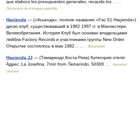
que elabora los presupuestos generales, recauda los… …
Diccionario de la lengua española
Haçienda
— («Асьенда»; полное название «Fac 51 Haçienda»)
диско клуб, существовавший в 1982 1997 гг. в Манчестере,
Великобритания. История Клуб был основан владельцами
лейбла Factory Records и участниками группы New Order.
Открытие состоялось в мае 1982… …
Википедия
Hacienda JJ
— (Тамариндо,Коста Рика) Категория отеля:
Адрес: La Josefina, 7min from Tamarindo, 50309 …
Каталог
отелей