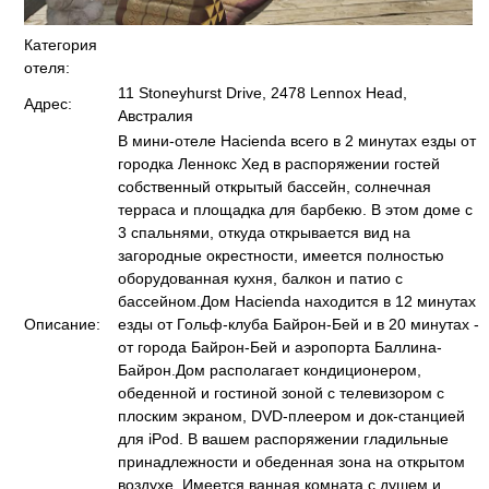
Категория
отеля:
11 Stoneyhurst Drive, 2478 Lennox Head,
Адрес:
Австралия
В мини-отеле Hacienda всего в 2 минутах езды от
городка Леннокс Хед в распоряжении гостей
собственный открытый бассейн, солнечная
терраса и площадка для барбекю. В этом доме с
3 спальнями, откуда открывается вид на
загородные окрестности, имеется полностью
оборудованная кухня, балкон и патио с
бассейном.Дом Hacienda находится в 12 минутах
Описание:
езды от Гольф-клуба Байрон-Бей и в 20 минутах -
от города Байрон-Бей и аэропорта Баллина-
Байрон.Дом располагает кондиционером,
обеденной и гостиной зоной с телевизором с
плоским экраном, DVD-плеером и док-станцией
для iPod. В вашем распоряжении гладильные
принадлежности и обеденная зона на открытом
воздухе. Имеется ванная комната с душем и