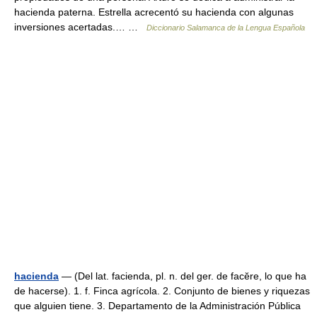
hacienda paterna. Estrella acrecentó su hacienda con algunas
inversiones acertadas.… …
Diccionario Salamanca de la Lengua Española
hacienda
— (Del lat. facienda, pl. n. del ger. de facĕre, lo que ha
de hacerse). 1. f. Finca agrícola. 2. Conjunto de bienes y riquezas
que alguien tiene. 3. Departamento de la Administración Pública