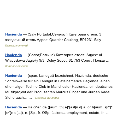
Hacienda
— (Saly Portudal,Сенегал) Категория отеля: 3
звездочный отель Адрес: Quartier Coulang, BP1231 Saly …
Каталог отелей
Hacienda
— (Сопот,Польша) Категория отеля: Адрес: ul.
Władysława Jagiełły 9/3, Dolny Sopot, 81 753 Сопот, Польш …
Каталог отелей
Hacienda
— (span. Landgut) bezeichnet: Hazienda, deutsche
Schreibweise für ein Landgut in Lateinamerika Haçienda, einen
ehemaligen Techno Club in Manchester Hacienda, ein deutsches
Musikprojekt der Produzenten Marcus Finger und Jürgen Kadel
Siehe auch… …
Deutsch Wikipedia
Hacienda
— Ha ci*en da ([aum] th[ e]*[asl]n d[.a] or h[aum] s[i^]*
[e^]n d[.a]), n. [Sp., fr. OSp. facienda employment, estate, fr. L.