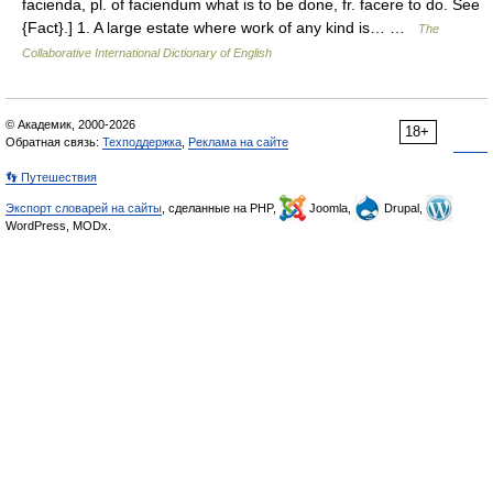
facienda, pl. of faciendum what is to be done, fr. facere to do. See
{Fact}.] 1. A large estate where work of any kind is… …
The
Collaborative International Dictionary of English
© Академик, 2000-2026
18+
Обратная связь:
Техподдержка
,
Реклама на сайте
👣 Путешествия
Экспорт словарей на сайты
, сделанные на PHP,
Joomla,
Drupal,
WordPress, MODx.