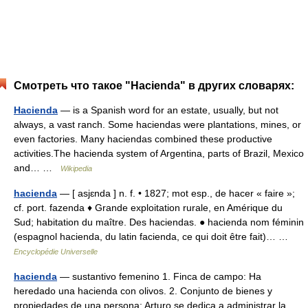
Смотреть что такое "Hacienda" в других словарях:
Hacienda
— is a Spanish word for an estate, usually, but not
always, a vast ranch. Some haciendas were plantations, mines, or
even factories. Many haciendas combined these productive
activities.The hacienda system of Argentina, parts of Brazil, Mexico
and… …
Wikipedia
hacienda
— [ asjɛnda ] n. f. • 1827; mot esp., de hacer « faire »;
cf. port. fazenda ♦ Grande exploitation rurale, en Amérique du
Sud; habitation du maître. Des haciendas. ● hacienda nom féminin
(espagnol hacienda, du latin facienda, ce qui doit être fait)… …
Encyclopédie Universelle
hacienda
— sustantivo femenino 1. Finca de campo: Ha
heredado una hacienda con olivos. 2. Conjunto de bienes y
propiedades de una persona: Arturo se dedica a administrar la